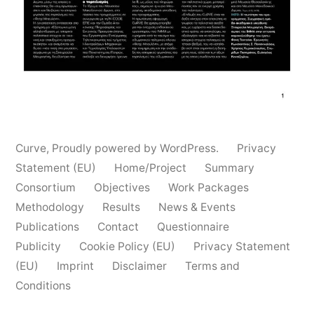
Curve
,
Proudly powered by WordPress.
Privacy
Statement (EU)
Home/Project
Summary
Consortium
Objectives
Work Packages
Methodology
Results
News & Events
Publications
Contact
Questionnaire
Publicity
Cookie Policy (EU)
Privacy Statement
(EU)
Imprint
Disclaimer
Terms and
Conditions